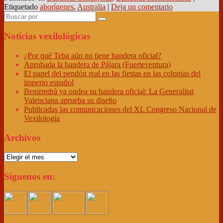
Etiquetado
aborígenes
,
Australia
|
Deja un comentario
Buscar
por:
Noticias vexilológicas
¿Por qué Teba aún no tiene bandera oficial?
Aprobada la bandera de Pájara (Fuerteventura)
El papel del pendón real en las fiestas en las colonias del
imperio español
Benirredrà ya ondea su bandera oficial: La Generalitat
Valenciana aprueba su diseño
Publicadas las comunicaciones del XL Congreso Nacional de
Vexilología
Archivos
Archivos
Síguenos en: