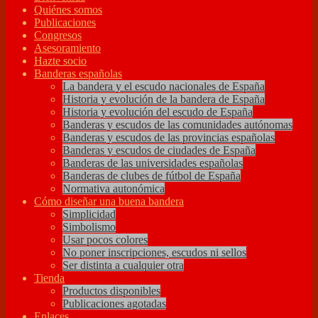
Quiénes somos
Publicaciones
Congresos
Asesoramiento
Hazte socio
Banderas españolas
La bandera y el escudo nacionales de España
Historia y evolución de la bandera de España
Historia y evolución del escudo de España
Banderas y escudos de las comunidades autónomas
Banderas y escudos de las provincias españolas
Banderas y escudos de ciudades de España
Banderas de las universidades españolas
Banderas de clubes de fútbol de España
Normativa autonómica
Cómo diseñar una buena bandera
Simplicidad
Simbolismo
Usar pocos colores
No poner inscripciones, escudos ni sellos
Ser distinta a cualquier otra
Tienda
Productos disponibles
Publicaciones agotadas
Enlaces