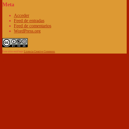
Meta
Acceder
Feed de entradas
Feed de comentarios
WordPress.org
Este sitio está bajo
Licencia Creative Commons
.
↑