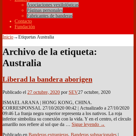
Asociaciones vexilológicas
Páginas personales
Fabricantes de banderas
Contacto
Fundación
Inicio
→Etiquetas
Australia
Archivo de la etiqueta:
Australia
Liberad la bandera aborigen
Publicado el
27 octubre, 2020
por
SEV
27 octubre, 2020
ISMAEL ARANA | HONG KONG, CHINA.
CORRESPONSAL 27/10/2020 00:42 | Actualizado a 27/10/2020
09:46 La franja negra superior representa a los nativos. La roja
inferior simboliza su conexión con la vida. Y en el centro, el círculo
amarillo nos refiere al sol que da
…
Sigue leyendo →
Publicado en
Banderas extranjeras
,
Banderas subnacionales
|