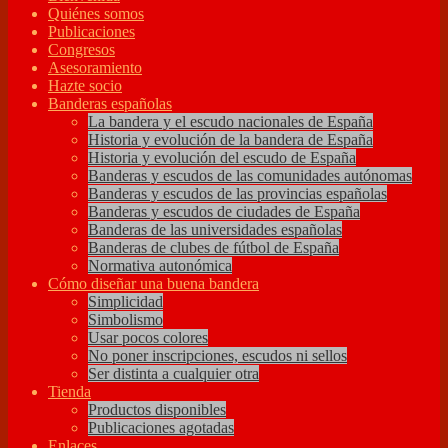
Quiénes somos
Publicaciones
Congresos
Asesoramiento
Hazte socio
Banderas españolas
La bandera y el escudo nacionales de España
Historia y evolución de la bandera de España
Historia y evolución del escudo de España
Banderas y escudos de las comunidades autónomas
Banderas y escudos de las provincias españolas
Banderas y escudos de ciudades de España
Banderas de las universidades españolas
Banderas de clubes de fútbol de España
Normativa autonómica
Cómo diseñar una buena bandera
Simplicidad
Simbolismo
Usar pocos colores
No poner inscripciones, escudos ni sellos
Ser distinta a cualquier otra
Tienda
Productos disponibles
Publicaciones agotadas
Enlaces