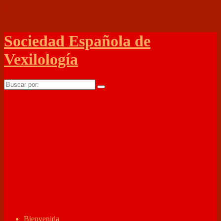
↓
Sociedad Española de
Vexilología
Buscar
por:
Bienvenida