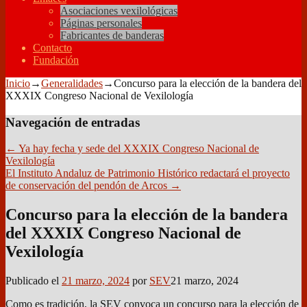
Asociaciones vexilológicas
Páginas personales
Fabricantes de banderas
Contacto
Fundación
Inicio
→
Generalidades
→
Concurso para la elección de la bandera del
XXXIX Congreso Nacional de Vexilología
Navegación de entradas
←
Ya hay fecha y sede del XXXIX Congreso Nacional de
Vexilología
El Instituto Andaluz de Patrimonio Histórico redactará el proyecto
de conservación del pendón de Arcos
→
Concurso para la elección de la bandera
del XXXIX Congreso Nacional de
Vexilología
Publicado el
21 marzo, 2024
por
SEV
21 marzo, 2024
Como es tradición, la SEV convoca un concurso para la elección de