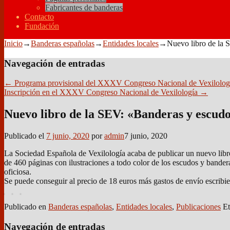
Fabricantes de banderas
Contacto
Fundación
Inicio
→
Banderas españolas
→
Entidades locales
→
Nuevo libro de la 
Navegación de entradas
←
Programa provisional del XXXV Congreso Nacional de Vexilolog
Inscripción en el XXXV Congreso Nacional de Vexilología
→
Nuevo libro de la SEV: «Banderas y escudo
Publicado el
7 junio, 2020
por
admin
7 junio, 2020
La Sociedad Española de Vexilología acaba de publicar un nuevo libro
de 460 páginas con ilustraciones a todo color de los escudos y bander
oficiosa.
Se puede conseguir al precio de 18 euros más gastos de envío escribi
Publicado en
Banderas españolas
,
Entidades locales
,
Publicaciones
Et
Navegación de entradas