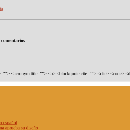
ía
comentarios
tle=""> <acronym title=""> <b> <blockquote cite=""> <cite> <code> <
io español
ana aprueba su diseño