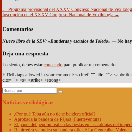
←
Programa provisional del XXXV Congreso Nacional de Vexilolog
Inscripción en el XXXV Congreso Nacional de Vexilología
→
Comentarios
Nuevo libro de la SEV: «Banderas y escudos de Toledo»
— No hay 
Deja una respuesta
Lo siento, debes estar
conectado
para publicar un comentario.
HTML tags allowed in your comment: <a href="" title=""> <abbr ti
cite=""> <s> <strike> <strong>
Buscar
por:
Noticias vexilológicas
¿Por qué Teba aún no tiene bandera oficial?
Aprobada la bandera de Pájara (Fuerteventura)
El papel del pendón real en las fiestas en las colonias del imper
Benirredrà ya ondea su bandera oficial: La Generalitat Valenci