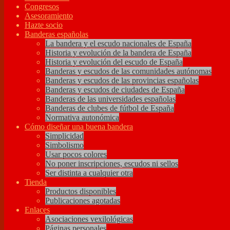
Congresos
Asesoramiento
Hazte socio
Banderas españolas
La bandera y el escudo nacionales de España
Historia y evolución de la bandera de España
Historia y evolución del escudo de España
Banderas y escudos de las comunidades autónomas
Banderas y escudos de las provincias españolas
Banderas y escudos de ciudades de España
Banderas de las universidades españolas
Banderas de clubes de fútbol de España
Normativa autonómica
Cómo diseñar una buena bandera
Simplicidad
Simbolismo
Usar pocos colores
No poner inscripciones, escudos ni sellos
Ser distinta a cualquier otra
Tienda
Productos disponibles
Publicaciones agotadas
Enlaces
Asociaciones vexilológicas
Páginas personales