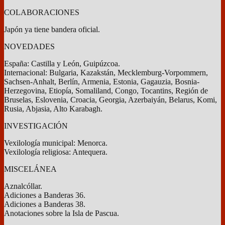
COLABORACIONES
Japón ya tiene bandera oficial.
NOVEDADES
España: Castilla y León, Guipúzcoa.
Internacional: Bulgaria, Kazakstán, Mecklemburg-Vorpommern,
Sachsen-Anhalt, Berlín, Armenia, Estonia, Gagauzia, Bosnia-
Herzegovina, Etiopía, Somaliland, Congo, Tocantins, Región de
Bruselas, Eslovenia, Croacia, Georgia, Azerbaiyán, Belarus, Komi,
Rusia, Abjasia, Alto Karabagh.
INVESTIGACIÓN
Vexilología municipal: Menorca.
Vexilología religiosa: Antequera.
MISCELÁNEA
Aznalcóllar.
Adiciones a Banderas 36.
Adiciones a Banderas 38.
Anotaciones sobre la Isla de Pascua.