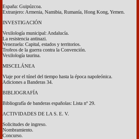
España: Guipúzcoa.
Extranjero: Armenia, Namibia, Rumanía, Hong Kong, Yemen.
INVESTIGACIÓN
Vexilología municipal: Andalucía.
La resistencia antinazi.
Venezuela: Capital, estados y territorios.
Trofeos de la guerra contra la Convención.
Vexilología taurina.
MISCELÁNEA
Viaje por el túnel del tiempo hasta la época napoleónica.
Adiciones a Banderas 34.
BIBLIOGRAFÍA
Bibliografía de banderas españolas: Lista nº 29.
ACTIVIDADES DE LA S. E. V.
Solicitudes de ingreso.
Nombramiento.
Concurso.