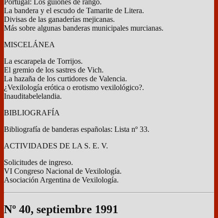
Portugal: Los guiones de rango.
La bandera y el escudo de Tamarite de Litera.
Divisas de las ganaderías mejicanas.
Más sobre algunas banderas municipales murcianas.
MISCELÁNEA
La escarapela de Torrijos.
El gremio de los sastres de Vich.
La hazaña de los curtidores de Valencia.
¿Vexilología erótica o erotismo vexilológico?.
Inauditabelelandia.
BIBLIOGRAFÍA
Bibliografía de banderas españolas: Lista nº 33.
ACTIVIDADES DE LA S. E. V.
Solicitudes de ingreso.
VI Congreso Nacional de Vexilología.
Asociación Argentina de Vexilología.
Nº 40, septiembre 1991