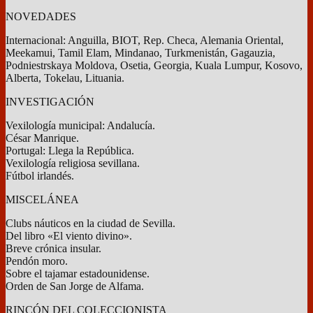
NOVEDADES
Internacional: Anguilla, BIOT, Rep. Checa, Alemania Oriental,
Meekamui, Tamil Elam, Mindanao, Turkmenistán, Gagauzia,
Podniestrskaya Moldova, Osetia, Georgia, Kuala Lumpur, Kosovo,
Alberta, Tokelau, Lituania.
INVESTIGACIÓN
Vexilología municipal: Andalucía.
César Manrique.
Portugal: Llega la República.
Vexilología religiosa sevillana.
Fútbol irlandés.
MISCELÁNEA
Clubs náuticos en la ciudad de Sevilla.
Del libro «El viento divino».
Breve crónica insular.
Pendón moro.
Sobre el tajamar estadounidense.
Orden de San Jorge de Alfama.
RINCÓN DEL COLECCIONISTA