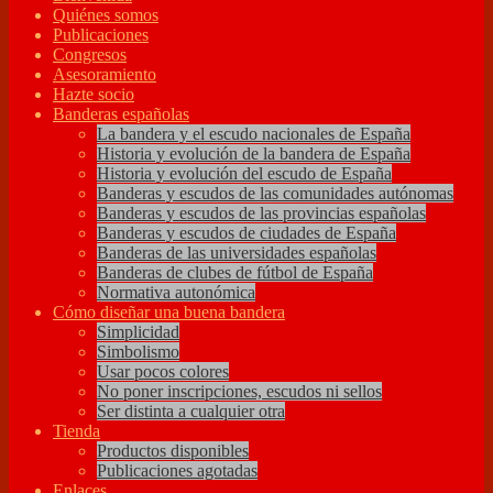
Quiénes somos
Publicaciones
Congresos
Asesoramiento
Hazte socio
Banderas españolas
La bandera y el escudo nacionales de España
Historia y evolución de la bandera de España
Historia y evolución del escudo de España
Banderas y escudos de las comunidades autónomas
Banderas y escudos de las provincias españolas
Banderas y escudos de ciudades de España
Banderas de las universidades españolas
Banderas de clubes de fútbol de España
Normativa autonómica
Cómo diseñar una buena bandera
Simplicidad
Simbolismo
Usar pocos colores
No poner inscripciones, escudos ni sellos
Ser distinta a cualquier otra
Tienda
Productos disponibles
Publicaciones agotadas
Enlaces