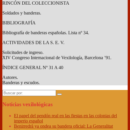
RINCÓN DEL COLECCIONISTA
Soldados y banderas.
BIBLIOGRAFÍA
Bibliografía de banderas españolas. Lista nº 34.
ACTIVIDADES DE LA S. E. V.
Solicitudes de ingreso.
XIV Congreso Internacional de Vexilología, Barcelona ’91.
ÍNDICE GENERAL Nº 31 A 40
Autores.
Banderas y escudos.
Buscar
por:
Noticias vexilológicas
El papel del pendón real en las fiestas en las colonias del
imperio español
Benirredrà ya ondea su bandera oficial: La Generalitat